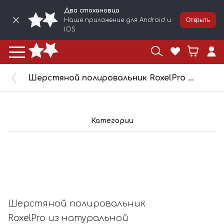
Два стахановца
Наше приложение для Android и
Открыть
IOS
Шерстяной полировальник RoxelPro из натуральной овечьей шерсти на липучке 150мм 227125
Категории
Шерстяной полировальник
RoxelPro из натуральной