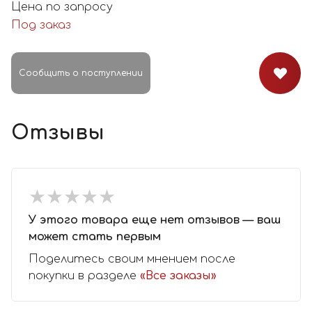
Цена по запросу
Под заказ
Сообщить о поступлении
Отзывы
★
★
★
★
★
★
★
★
★
★
У этого товара еще нет отзывов — ваш
может стать первым
Поделитесь своим мнением после
покупки в разделе
«Все заказы»