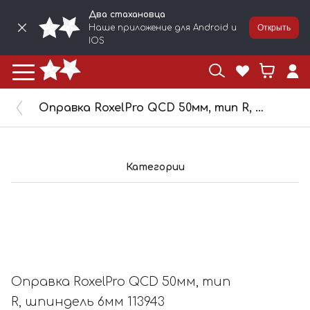
Два стахановца
Наше приложение для Android и
Открыть
IOS
Оправка RoxelPro QCD 50мм, тип R, шпиндель 6мм 113943
Категории
Оправка RoxelPro QCD 50мм, тип
R, шпиндель 6мм 113943