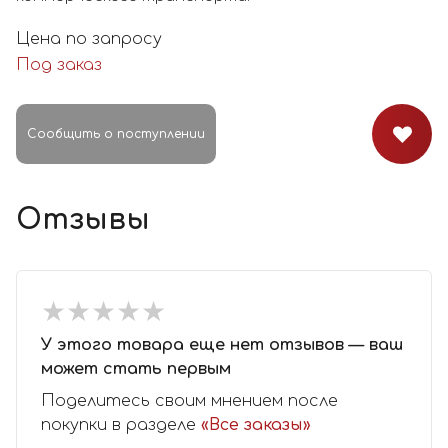
Цена по запросу
Под заказ
Сообщить о поступлении
Отзывы
★
★
★
★
★
★
★
★
★
★
У этого товара еще нет отзывов — ваш
может стать первым
Поделитесь своим мнением после
покупки в разделе
«Все заказы»