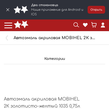
Два стахановца
Наше приложение для Android и
Открыть
IOS
Автоэмаль акриловая MOBIHEL 2К золотисто-желтый 1035 0,75л 41843802
Категории
Автоэмаль акриловая MOBIHEL
2К золотисто-желтый 1035 0,75л