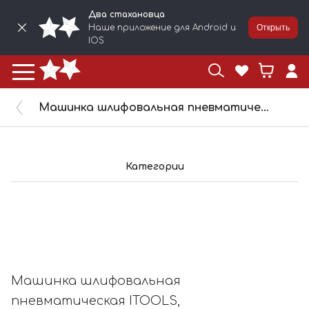
Два стахановца
Наше приложение для Android и
Открыть
IOS
Машинка шлифовальная пневматическая ITOOLS, орбита 5мм, подложка 152мм,15 отв IT-152-5-H15-V
Категории
Машинка шлифовальная
пневматическая ITOOLS,