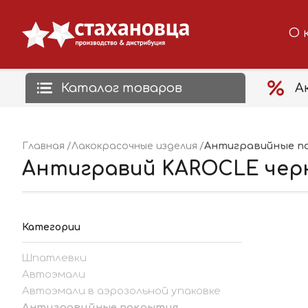
О 
Каталог товаров
А
Антигравийные п
Главная
Лакокрасочные изделия
Антигравий KAROCLE чер
Категории
Шпатлевки
Автоэмали
Автоэмали в аэрозольной упаковке
Антигравийные покрытия