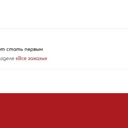
ет стать первым
азделе
«Все заказы»