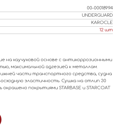
00-00018994
UNDERGUARD
KAROCLE
12
шт
е на каучуковой основе с антикоррозионными
ью, максимальной адгезией к металлам.
ижней части транспортного средства, судна
восходную эластичность. Сушка на отлип 30
ть окрашено покрытиями STARBASE и STARCOAT