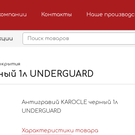
компании
Контакты
Наше производ
кции
окрытия
ный 1л UNDERGUARD
Антигравий KAROCLE черный 1л
UNDERGUARD
Характеристики товара