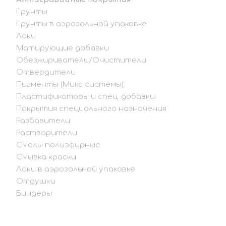
Грунты
Грунты в аэрозольной упаковке
Лаки
Матирующие добавки
Обезжириватели/Очистители
Отвердители
Пигменты (Микс системы)
Пластификаторы и спец. добавки
Покрытия специального назначения
Разбавители
Растворители
Смолы полиэфирные
Смывка краски
Лаки в аэрозольной упаковке
Отдушки
Биндеры