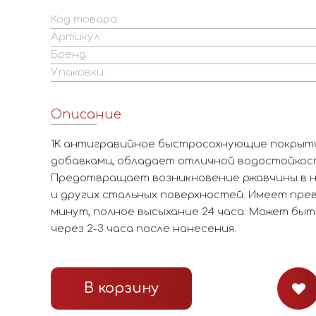
Код товара:
Артикул:
Бренд:
Упаковки:
Описание
1К антигравийное быстросохнующие покрыти
добавками, обладает отличной водостойкост
Предотвращает возникновение ржавчины в н
и других стальных поверхностей. Имеет пре
минут, полное высыхание 24 часа. Может бы
через 2-3 часа после нанесения.
В корзину