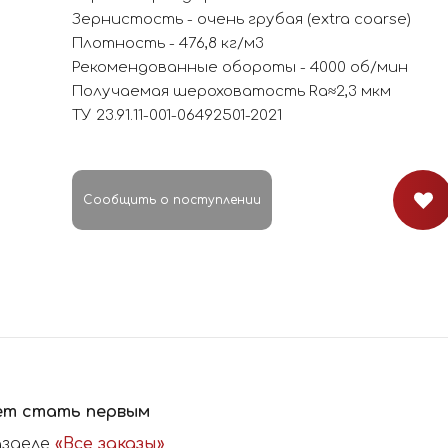
Зернистость - очень грубая (extra coarse)
Плотность - 476,8 кг/м3
Рекомендованные обороты - 4000 об/мин
Получаемая шероховатость Ra≈2,3 мкм
ТУ 23.91.11-001-06492501-2021
Сообщить о поступлении
ет стать первым
азделе
«Все заказы»