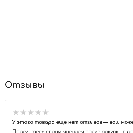
Отзывы
★
★
★
★
★
★
★
★
★
★
У этого товара еще нет отзывов — ваш мож
Поделитесь своим мнением после покупки в р