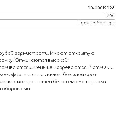
00-00019028
11268
Прочие бренды
грубой зернистости. Имеют открытую
ромку. Отличаются высокой
саливаются и меньше нагреваются. В отличии
олее эффективны и имеют большой срок
ческих поверхностей без съема материала.
и оборотами.