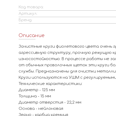
Код товара:
Артикул:
Бренд:
Описание
Зачистные круги фиолетового цвета очень 
агрессивную структуру, прочную режущую к
износостойкостью. В процессе работы не за
от обычных проволочных щеток эти круги б
службы. Предназначены для очистки металли
Круги используются на УШМ с регулируемым
Технические характеристики:
Диаметр - 125 мм
Толщина - 15 мм
Диаметр отверстия - 22,2 мм
Основа - нейлоновая
Зерно - карбид кремния