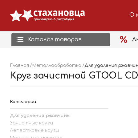
О 
Каталог товаров
А
Для удаления ржавчи
Главная
Металлообработка
Круг зачистной GTOOL CD 
Категории
Для удаления ржавчины
Зачистные круги
Лепестковые круги
Маркеры по металлу