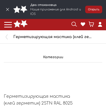
Два стахановца
Наше приложение для Android и
Открыть
IOS
Герметизирующая мастика (клей герметик) 2STN RAL 8025 (коричневый), п/э туба 600 мл, 288025
Категории
Герметизирующая мастика
(клей герметик) 2STN RAL 8025