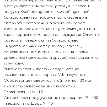
широком интервале температур. Отверждается
в результате химической реакции с влагой
воздуха. Клей обладает отличной адгезией к
большинству материалов, используемых в
автомобилестроении, а также обладает
хорошими прочностными и деформационными
характеристиками после отверждения. Отличная
адгезия к поверхностям большинства
индустриальных материалов (металлы,
пластмассы, полимерные покрытия, стекло,
древесные материалы и другие) без применения
грунтовки
Высокая устойчивость к воздействию
климатических факторов и УФ-излучению
Образование поверхностной плёнки - 30 мин
Скорость отверждения - 3 мм/сутки
Плотность, кг/л - 1.5
Относительное удлинение при разрыве, % - 450
Твердость по Шору А - 40