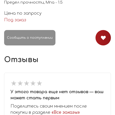
Предел прочности, Мпа - 1.5
Цена по запросу
Под заказ
Сообщить о поступлении
Отзывы
★
★
★
★
★
★
★
★
★
★
У этого товара еще нет отзывов — ваш
может стать первым
Поделитесь своим мнением после
покупки в разделе
«Все заказы»