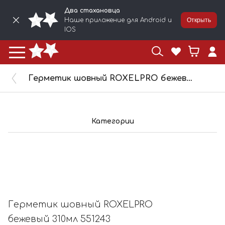
Два стахановца
Наше приложение для Android и
Открыть
IOS
Герметик шовный ROXELPRO бежевый 310мл 551243
Категории
Герметик шовный ROXELPRO
бежевый 310мл 551243