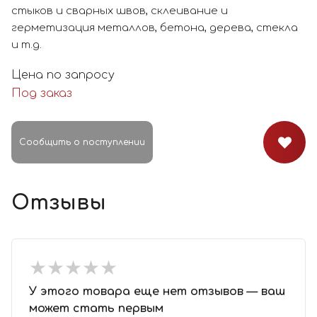
стыков и сварных швов, склеивание и
герметизация металлов, бетона, дерева, стекла
и т.д.
Цена по запросу
Под заказ
Сообщить о поступлении
Отзывы
★
★
★
★
★
★
★
★
★
★
У этого товара еще нет отзывов — ваш
может стать первым