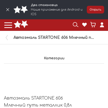
Два стахановца
Наше приложение для Android и
Открыть
IOS
Автоэмаль STARTONE 606 Млечный путь металлик 0,8л 7383545
Категории
Автоэмаль STARTONE 606
Млечный путь металлик 0,8л