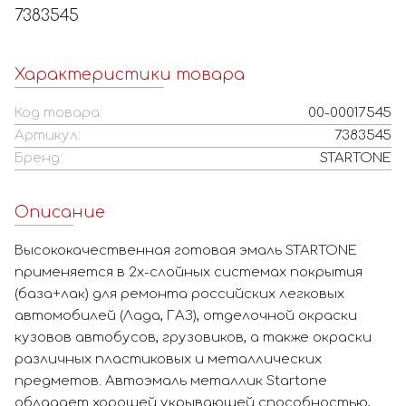
7383545
Характеристики товара
Код товара:
00-00017545
Артикул:
7383545
Бренд:
STARTONE
Описание
Высококачественная готовая эмаль STARTONE
применяется в 2х-слойных системах покрытия
(база+лак) для ремонта российских легковых
автомобилей (Лада, ГАЗ), отделочной окраски
кузовов автобусов, грузовиков, а также окраски
различных пластиковых и металлических
предметов. Автоэмаль металлик Startone
обладает хорошей укрывающей способностью,