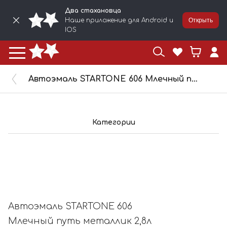
Два стахановца
Наше приложение для Android и
Открыть
IOS
Автоэмаль STARTONE 606 Млечный путь металлик 2,8л 7395557
Категории
Автоэмаль STARTONE 606
Млечный путь металлик 2,8л