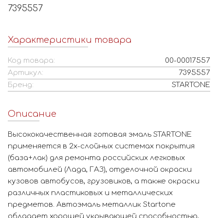
7395557
Характеристики товара
Код товара:
00-00017557
Артикул:
7395557
Бренд:
STARTONE
Описание
Высококачественная готовая эмаль STARTONE
применяется в 2х-слойных системах покрытия
(база+лак) для ремонта российских легковых
автомобилей (Лада, ГАЗ), отделочной окраски
кузовов автобусов, грузовиков, а также окраски
различных пластиковых и металлических
предметов. Автоэмаль металлик Startone
обладает хорошей укрывающей способностью,