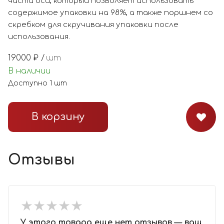
части оси, который позволяет использовать
содержимое упаковки на 98%, а также поршнем со
скребком для скручивания упаковки после
использования.
19000
₽ /
шт
В наличии
Доступно
1
шт
В корзину
Отзывы
★
★
★
★
★
★
★
★
★
★
У этого товара еще нет отзывов — ваш