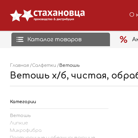
О 
Каталог товаров
А
Ветошь
Главная
Салфетки
Ветошь х/б, чистая, обраб
Категории
Ветошь
Липкие
Микрофибра
Протирочные и обезжиривающие