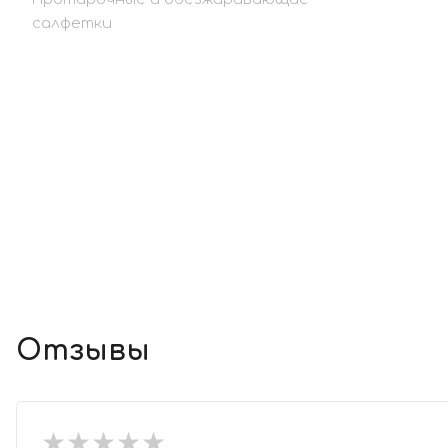
салфетки
Отзывы
★
★
★
★
★
★
★
★
★
★