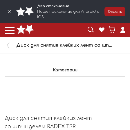
Два стахановца
Наше приложение для Android и
Открыть
IOS
Диск для снятия клейких лент co шпинделем RADEX TSR 90х15х6мм 140906
Категории
Диск для снятия клейких лент
co шпинделем RADEX TSR