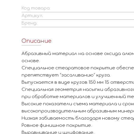
Код товара:
Артикул:
Бренд:
Описание
Абразивный материал на основе оксида алюм
основе.
Специальное стеаратовое покрытие обеспе
препятствует "засаливанию" круга.
Выпускается в виде кругов 150 мм 15 отверсти
Специальная геометрия насыпки абразивног
при обработке материалов и улучшенный те
Высокие показатели съема материала и срок
высокопроизводительным абразивным минер
Низкая забиваемость благодаря новому сте
Ровное финишное покрытие.
Выравнивание и шлифование.