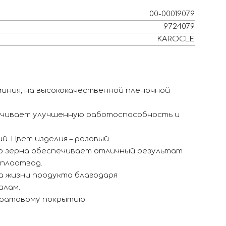
00-00019079
9724079
KAROCLE
иния, на высококачественной пленочной
чивает улучшенную работоспособность и
й. Цвет изделия – розовый.
о зерна обеспечивает отличный результат
плоотвод.
а жизни продукта благодаря
алам.
аратовому покрытию.