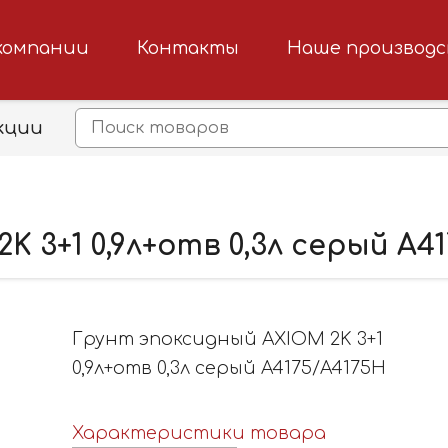
компании
Контакты
Наше производ
кции
 3+1 0,9л+отв 0,3л серый A4
Грунт эпоксидный AXIOM 2K 3+1
0,9л+отв 0,3л серый A4175/A4175H
Характеристики товара