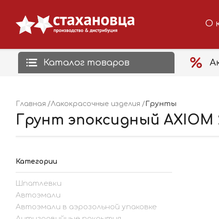
О 
Каталог товаров
А
Грунты
Главная
Лакокрасочные изделия
Грунт эпоксидный AXIOM 2K
Категории
Шпатлевки
Автоэмали
Автоэмали в аэрозольной упаковке
Антигравийные покрытия