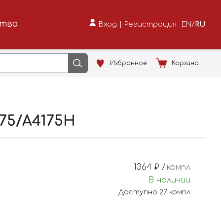
ство
Вход
|
Регистрация
EN
/
RU
Избранное
Корзина
175/A4175H
1364
₽ /
компл
В наличии
Доступно
27
компл