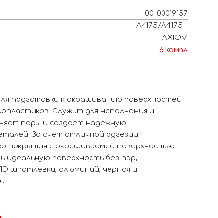
00-00019157
A4175/A4175H
AXIOM
6
компл
для подготовки к окрашиванию поверхностей
лопластиков. Служит для наполнения и
лняет поры и создает надежную
талей. За счет отличной адгезии
о покрытия с окрашиваемой поверхностью.
ь идеальную поверхность без пор,
ПЭ шпатлевки, алюминий, черная и
и.