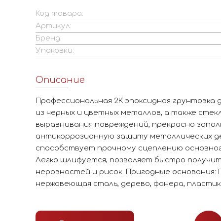
Код товара:
Артикул:
Бренд:
Упаковки:
Описание
Профессиональная 2К эпоксидная грунтовка 
из черных и цветных металлов, а также стек
выравнивания повреждений, прекрасно запо
антикоррозионную защиту металлических де
способствует прочному сцеплению основног
Легко шлифуется, позволяет быстро получит
неровностей и рисок. Пригодные основания: 
нержавеющая сталь, дерево, фанера, пластик