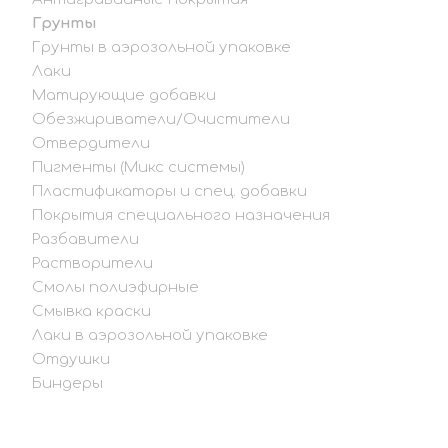
Грунты
Грунты в аэрозольной упаковке
Лаки
Матирующие добавки
Обезжириватели/Очистители
Отвердители
Пигменты (Микс системы)
Пластификаторы и спец. добавки
Покрытия специального назначения
Разбавители
Растворители
Смолы полиэфирные
Смывка краски
Лаки в аэрозольной упаковке
Отдушки
Биндеры