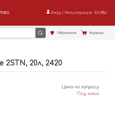
ство
Вход
|
Регистрация
EN
/
RU
Избранное
Корзина
2STN, 20л, 2420
Цена по запросу
Под заказ