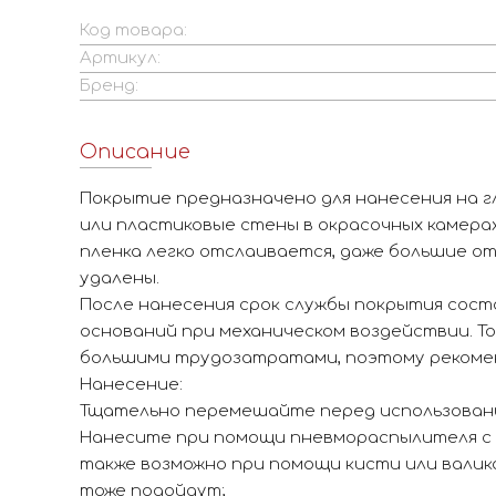
Код товара:
Артикул:
Бренд:
Описание
Покрытие предназначено для нанесения на г
или пластиковые стены в окрасочных камера
пленка легко отслаивается, даже большие о
удалены.
После нанесения срок службы покрытия соста
оснований при механическом воздействии. То
большими трудозатратами, поэтому рекомен
Нанесение:
Тщательно перемешайте перед использован
Нанесите при помощи пневмораспылителя с и
также возможно при помощи кисти или вали
тоже подойдут;