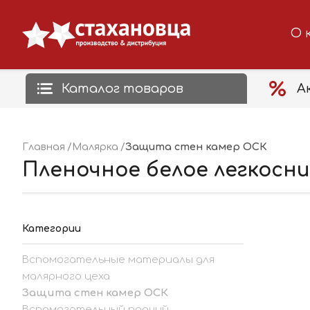
О 
Каталог товаров
А
Защита стен камер ОСК
Главная
Малярка
Пленочное белое легкосни
Категории
Вспомогательные материалы для
малярного цеха
Защита стен камер ОСК
Вспомогательный прочий