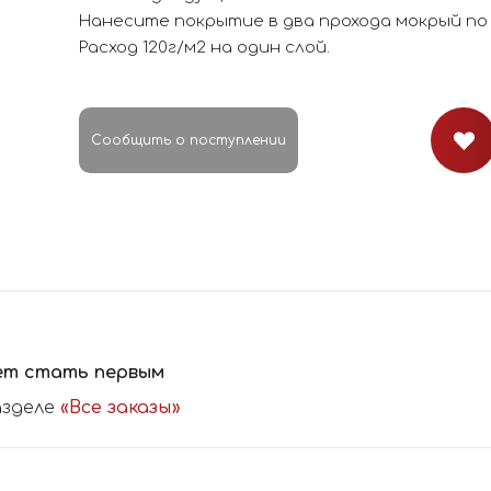
Нанесите покрытие в два прохода мокрый по
Расход 120г/м2 на один слой.
Сообщить о поступлении
ет стать первым
азделе
«Все заказы»