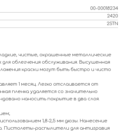
00-00018234
2420
2STN
ладкие, чистые, окрашенные металлические
х для облегчения обслуживания. Высушенная
тложения краски могут быть быстро и чисто
вляет 1 месяц. Легко отслаивается от
нкая пленка удаляется со значительно
довано наносить покрытие в два слоя.
ием;
спользованием 1,8-2,5 мм дюзы. Нанесение
ка. Пистолеты-распылители для антигравия