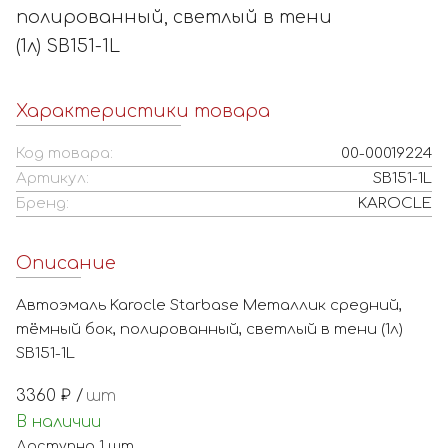
полированный, светлый в тени
(1л) SB151-1L
Характеристики товара
Код товара:
00-00019224
Артикул:
SB151-1L
Бренд:
KAROCLE
Описание
Автоэмаль Karocle Starbase Металлик средний,
тёмный бок, полированный, светлый в тени (1л)
SB151-1L
3360
₽ /
шт
В наличии
Доступно
1
шт