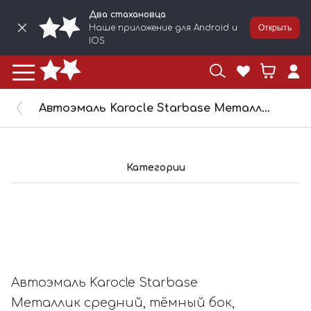
Два стахановца
Наше приложение для Android и
Открыть
IOS
Автоэмаль Karocle Starbase Металлик средний, тёмный бок, полированный, светлый в тени (1л) SB151-1L
Категории
Автоэмаль Karocle Starbase
Металлик средний, тёмный бок,