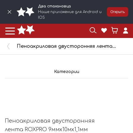
Два стахановца
Наше приложение для Android и
Открыть
IOS
Пеноакриловая двусторонняя лента ROXPRO 9ммх10мх1,1мм чёрная 512222
Категории
Пеноакриловая двусторонняя
лента ROXPRO 9ммх10мх1,1мм