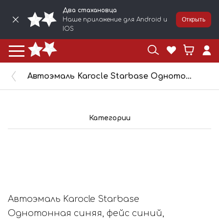
Два стахановца
Наше приложение для Android и
Открыть
IOS
Автоэмаль Karocle Starbase Однотонная синяя, фейс синий, бок красноватый (1л) SB440
Категории
Автоэмаль Karocle Starbase
Однотонная синяя, фейс синий,