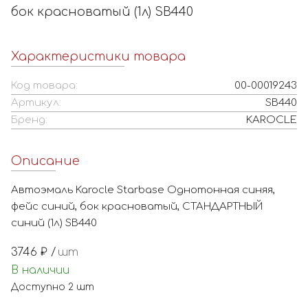
бок красноватый (1л) SB440
Характеристики товара
Код товара:
00-00019243
Артикул:
SB440
Бренд:
KAROCLE
Описание
Автоэмаль Karocle Starbase Однотонная синяя,
фейс синий, бок красноватый, СТАНДАРТНЫЙ
синий (1л) SB440
3746
₽ /
шт
В наличии
Доступно
2
шт