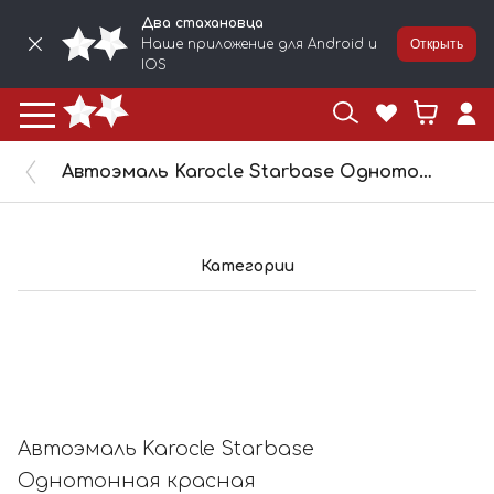
Два стахановца
Наше приложение для Android и
Открыть
IOS
Автоэмаль Karocle Starbase Однотонная красная грязная,фейс красный,бок желтоватый (1л) SB820
Категории
Автоэмаль Karocle Starbase
Однотонная красная