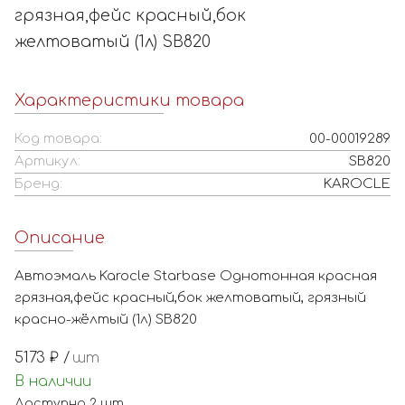
грязная,фейс красный,бок
желтоватый (1л) SB820
Характеристики товара
Код товара:
00-00019289
Артикул:
SB820
Бренд:
KAROCLE
Описание
Автоэмаль Karocle Starbase Однотонная красная
грязная,фейс красный,бок желтоватый, грязный
красно-жёлтый (1л) SB820
5173
₽ /
шт
В наличии
Доступно
2
шт