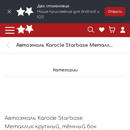
Два стахановца
Наше приложение для Android и
Открыть
IOS
Автоэмаль Karocle Starbase Металлик крупный, тёмный бок (1л) SB170-1L
Категории
Автоэмаль Karocle Starbase
Металлик крупный, тёмный бок