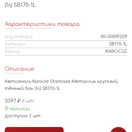
(1л) SB170-1L
Характеристики товара
Код товара:
00-00019229
Артикул:
SB170-1L
Бренд:
KAROCLE
Описание
Автоэмаль Karocle Starbase Металлик крупный,
тёмный бок (1л) SB170-1L
3397
₽ /
шт
В наличии
Доступно
2
шт