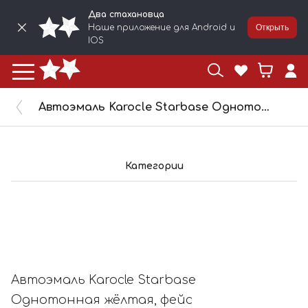
Два стахановца
Наше приложение для Android и
Открыть
IOS
Автоэмаль Karocle Starbase Однотонная жёлтая, фейс жёлтый, бок зеленоватый (1л) SB630
Категории
Автоэмаль Karocle Starbase
Однотонная жёлтая, фейс