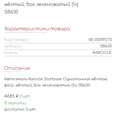
жёлтый, бок зеленоватый (1л)
SB630
Характеристики товара
Код товара:
00-00019273
Артикул:
SB630
Бренд:
KAROCLE
Описание
Автоэмаль Karocle Starbase Однотонная жёлтая,
фейс жёлтый, бок зеленоватый (1л) SB630
4685
₽ /
шт
В наличии
Доступно
3
шт