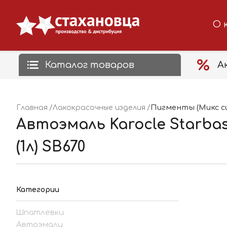
О 
Каталог товаров
А
Пигменты (Микс с
Главная
Лакокрасочные изделия
Автоэмаль Karocle Starb
(1л) SB670
Категории
Шпатлевки
Автоэмали