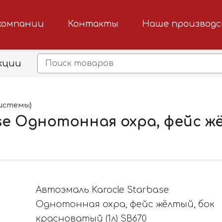
компании
Контакты
Наше производ
кции
истемы)
ase Однотонная охра, фейс 
Автоэмаль Karocle Starbase
Однотонная охра, фейс жёлтый, бок
красноватый (1л) SB670