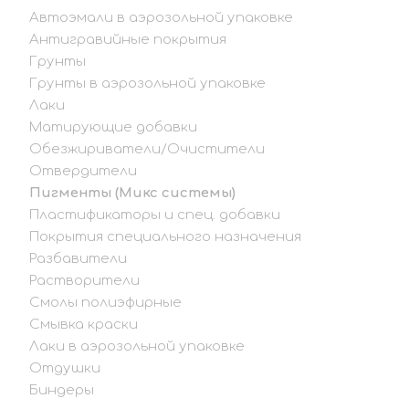
Автоэмали в аэрозольной упаковке
Антигравийные покрытия
Грунты
Грунты в аэрозольной упаковке
Лаки
Матирующие добавки
Обезжириватели/Очистители
Отвердители
Пигменты (Микс системы)
Пластификаторы и спец. добавки
Покрытия специального назначения
Разбавители
Растворители
Смолы полиэфирные
Смывка краски
Лаки в аэрозольной упаковке
Отдушки
Биндеры