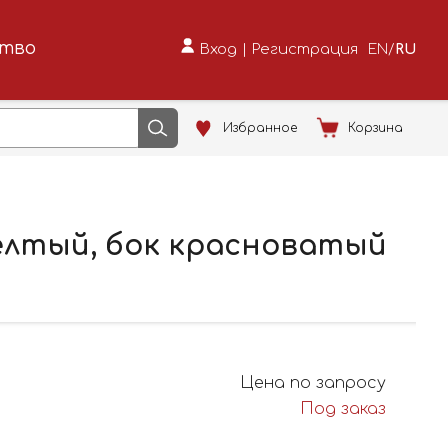
ство
Вход
|
Регистрация
EN
/
RU
Избранное
Корзина
жёлтый, бок красноватый
Цена по запросу
Под заказ