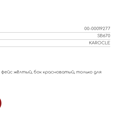
00-00019277
SB670
KAROCLE
 фейс жёлтый, бок красноватый, только для