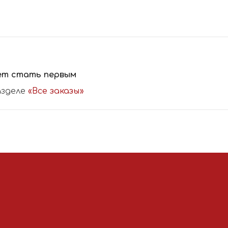
ет стать первым
азделе
«Все заказы»