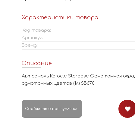
Характеристики товара
Код товара:
Артикул:
Бренд:
Описание
Автоэмаль Karocle Starbase Однотонная охра,
однотонных цветов (1л) SB670
Сообщить о поступлении