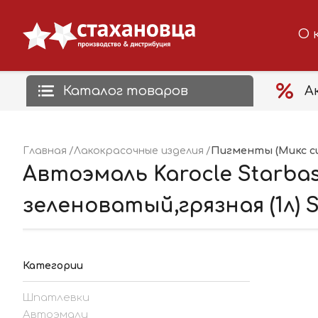
О 
Каталог товаров
А
Пигменты (Микс с
Главная
Лакокрасочные изделия
Автоэмаль Karocle Starba
зеленоватый,грязная (1л) 
Категории
Шпатлевки
Автоэмали