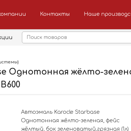
компании
Контакты
Наше производ
кции
истемы)
se Однотонная жёлто-зелена
SB600
Автоэмаль Karocle Starbase
Однотонная жёлто-зеленая, фейс
жёлтый, бок зеленоватый,грязная (1л)