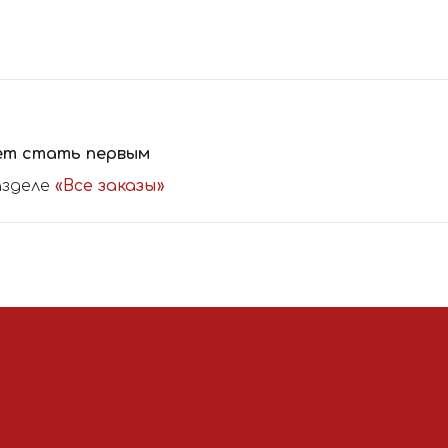
ет стать первым
азделе
«Все заказы»