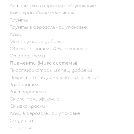
Автоэмали в аэрозольной упаковке
Антигравийные покрытия
Грунты
Грунты в аэрозольной упаковке
Лаки
Матирующие добавки
Обезжириватели/Очистители
Отвердители
Пигменты (Микс системы)
Пластификаторы и спец. добавки
Покрытия специального назначения
Разбавители
Растворители
Смолы полиэфирные
Смывка краски
Лаки в аэрозольной упаковке
Отдушки
Биндеры