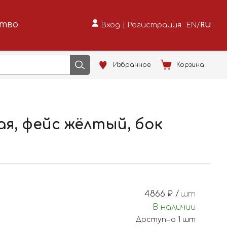
ство
Вход
|
Регистрация
EN
/
RU
Избранное
Корзина
я, фейс жёлтый, бок
4866
₽ /
шт
В наличии
Доступно
1
шт