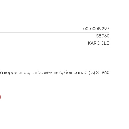
00-00019297
SB960
KAROCLE
 корректор, фейс жёлтый, бок синий (1л) SB960