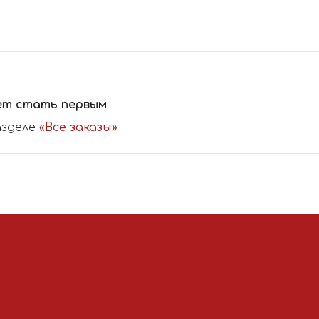
ет стать первым
азделе
«Все заказы»