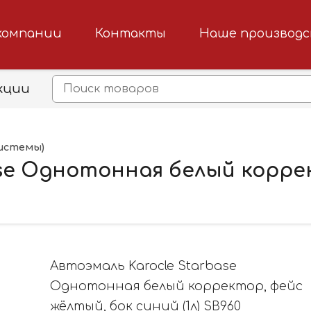
компании
Контакты
Наше производ
кции
истемы)
ase Однотонная белый корре
Автоэмаль Karocle Starbase
Однотонная белый корректор, фейс
жёлтый, бок синий (1л) SB960