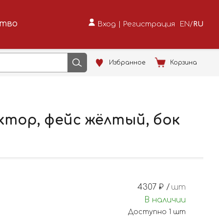
ство
Вход
|
Регистрация
EN
/
RU
Избранное
Корзина
ктор, фейс жёлтый, бок
4307
₽ /
шт
В наличии
Доступно
1
шт