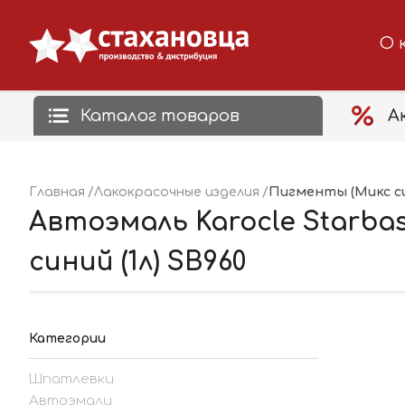
О 
Каталог товаров
А
Пигменты (Микс с
Главная
Лакокрасочные изделия
Автоэмаль Karocle Starb
синий (1л) SB960
Категории
Шпатлевки
Автоэмали