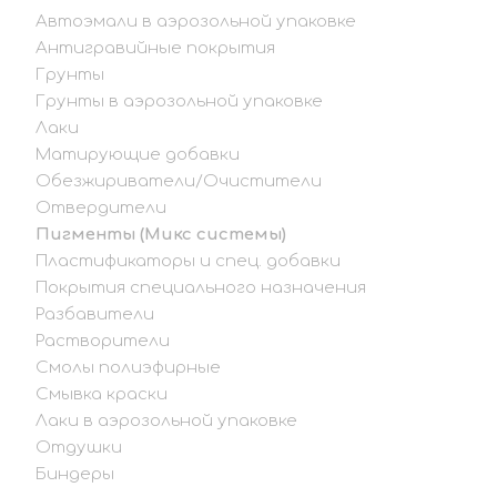
Автоэмали в аэрозольной упаковке
Антигравийные покрытия
Грунты
Грунты в аэрозольной упаковке
Лаки
Матирующие добавки
Обезжириватели/Очистители
Отвердители
Пигменты (Микс системы)
Пластификаторы и спец. добавки
Покрытия специального назначения
Разбавители
Растворители
Смолы полиэфирные
Смывка краски
Лаки в аэрозольной упаковке
Отдушки
Биндеры