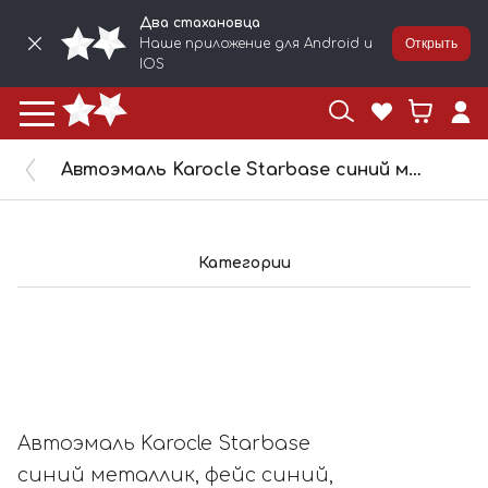
Два стахановца
Наше приложение для Android и
Открыть
IOS
Автоэмаль Karocle Starbase синий металлик, фейс синий, бок синий (1л) SB44M
Категории
Автоэмаль Karocle Starbase
синий металлик, фейс синий,