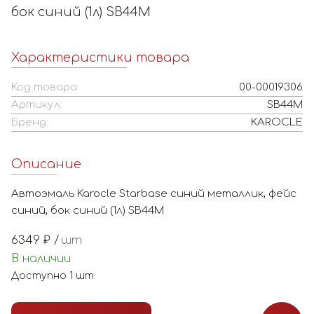
бок синий (1л) SB44M
Характеристики товара
Код товара:
00-00019306
Артикул:
SB44M
Бренд:
KAROCLE
Описание
Автоэмаль Karocle Starbase синий металлик, фейс
синий, бок синий (1л) SB44M
6349
₽ /
шт
В наличии
Доступно
1
шт