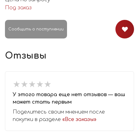
Под заказ
Сообщить о поступлении
Отзывы
★
★
★
★
★
★
★
★
★
★
У этого товара еще нет отзывов — ваш
может стать первым
Поделитесь своим мнением после
покупки в разделе
«Все заказы»