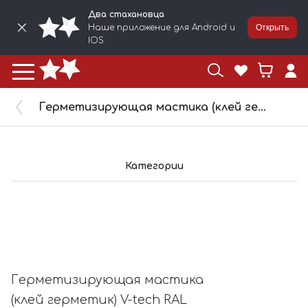
Два стахановца
Наше приложение для Android и
Открыть
IOS
Герметизирующая мастика (клей герметик) V-tech RAL 9003(белый) ,621, туба 310 мл
Категории
Герметизирующая мастика
(клей герметик) V-tech RAL