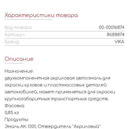
Характеристики товара
Код товара:
00-00016874
Артикул:
8688874
Бренд:
VIKA
Описание
Назначение:
двухкомпонентная акриловая автоэмаль для
окраски кузовов и пластмассовых деталей
автомобилей; может применяться для окраски
крупногабаритных транспортных средств.
Фасовка
0,85 кг
Продукты
Эмаль АК-1301; Отвердитель "Акриловый"