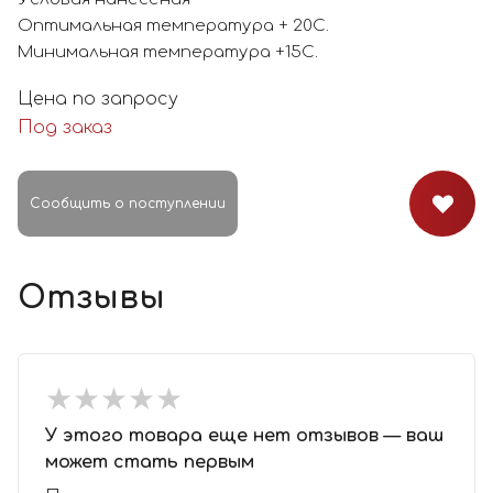
Оптимальная температура + 20С.
Минимальная температура +15С.
Цена по запросу
Под заказ
Сообщить о поступлении
Отзывы
★
★
★
★
★
★
★
★
★
★
У этого товара еще нет отзывов — ваш
может стать первым