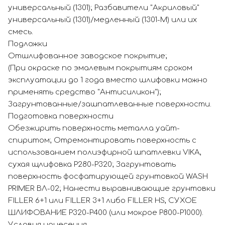
универсальный (1301); Разбавители "Акриловый"
универсальный (1301)/медленный (1301-М) или их
смесь.
Подложки
Отшлифованное заводское покрытие;
(При окраске по эмалевым покрытиям сроком
эксплуатации до 1 года вместо шлифовки можно
применять средство "Антисиликон");
Загрунтованные/зашпатлеванные поверхности.
Подготовка поверхности
Обезжирить поверхность металла уайт-
спиритом; Отремонтировать поверхность с
использованием полиэфирной шпатлевки VIKA,
сухая щлифовка P280-P320; Загрунтовать
поверхность фосфатирующей грунтовкой WASH
PRIMER ВЛ-02; Нанести выравнивающие грунтовки
FILLER 6+1 или FILLER 3+1 либо FILLER HS, СУХОЕ
ШЛИФОВАНИЕ P320-P400 (или мокрое Р800-Р1000).
Условия нанесения