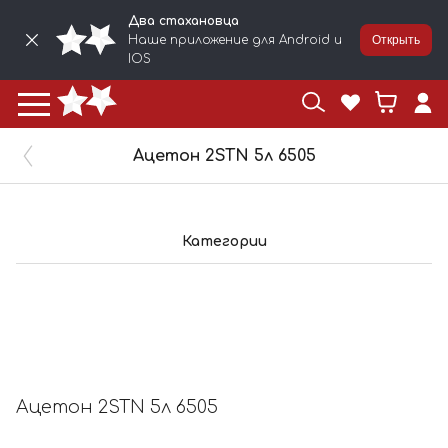
Два стахановца
Наше приложение для Android и
Открыть
IOS
Ацетон 2STN 5л 6505
Категории
Ацетон 2STN 5л 6505