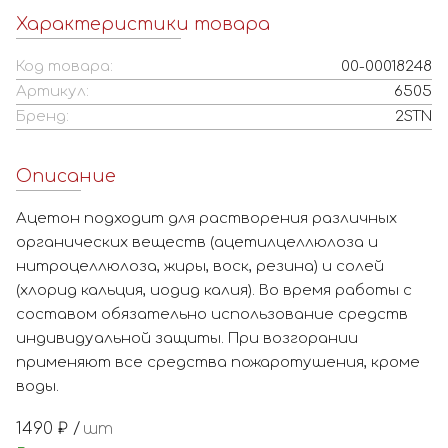
Характеристики товара
Код товара:
00-00018248
Артикул:
6505
Бренд:
2STN
Описание
Ацетон подходит для растворения различных
органических веществ (ацетилцеллюлоза и
нитроцеллюлоза, жиры, воск, резина) и солей
(хлорид кальция, иодид калия). Во время работы с
составом обязательно использование средств
индивидуальной защиты. При возгорании
применяют все средства пожаротушения, кроме
воды.
1490
₽ /
шт