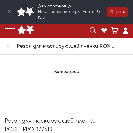
Два стахановца
Наше приложение для Android и
Открыть
IOS
Резак для маскирующей пленки ROXELPRO 399610
Категории
Резак для маскирующей пленки
ROXELPRO 399610