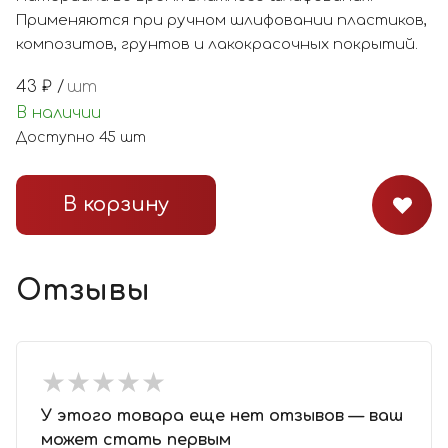
Применяются при ручном шлифовании пластиков,
композитов, грунтов и лакокрасочных покрытий.
43
₽ /
шт
В наличии
Доступно
45
шт
В корзину
Отзывы
★
★
★
★
★
★
★
★
★
★
У этого товара еще нет отзывов — ваш
может стать первым