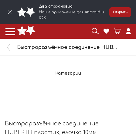
Два стахановца
Наше приложение для Android и
Открыть
IOS
Быстроразъёмное соединение HUBERTH пластик, елочка 10мм RP208402
Категории
Быстроразъёмное соединение
HUBERTH пластик, елочка 10мм