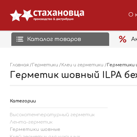
О 
Каталог товаров
А
Герметики 
Главная
Герметики
Клеи и герметики
Герметик шовный ILPA беж
Категории
Высокотемпературный герметик
Лента-герметик
Герметики шовные
Клей герметик для кухонных