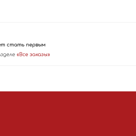
ет стать первым
азделе
«Все заказы»