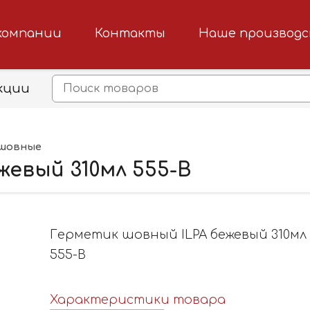
компании
Контакты
Наше производ
кции
шовные
евый 310мл 555-B
Герметик шовный ILPA бежевый 310мл
555-B
Характеристики товара