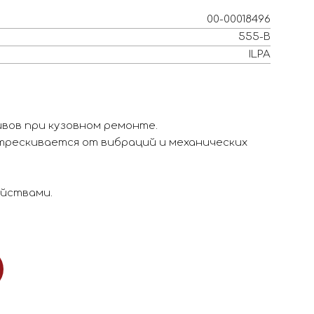
00-00018496
555-B
ILPA
вов при кузовном ремонте.
трескивается от вибраций и механических
йствами.