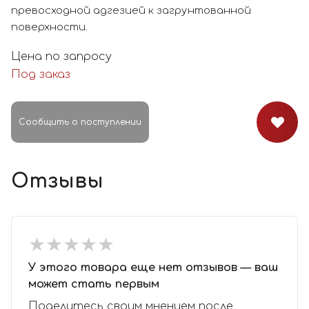
превосходной адгезией к загрунтованной
поверхности.
Цена по запросу
Под заказ
Сообщить о поступлении
Отзывы
★
★
★
★
★
★
★
★
★
★
У этого товара еще нет отзывов — ваш
может стать первым
Поделитесь своим мнением после