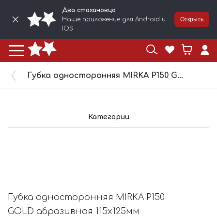
Два стахановца
Наше приложение для Android и
Открыть
IOS
Губка односторонняя MIRKA P150 GOLD абразивная 115х125мм 2912707015L
Категории
Губка односторонняя MIRKA P150
GOLD абразивная 115х125мм