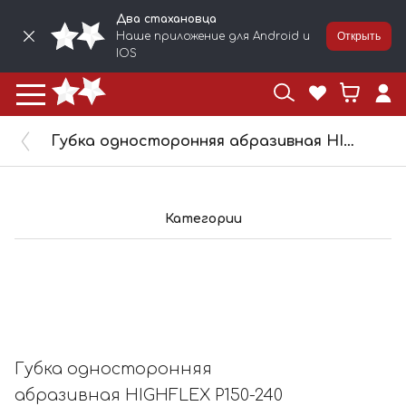
Два стахановца
Наше приложение для Android и
Открыть
IOS
Губка односторонняя абразивная HIGHFLEX P150-240 FINE 1768781
Категории
Губка односторонняя
абразивная HIGHFLEX P150-240