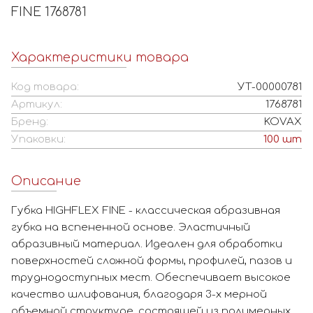
FINE 1768781
Характеристики товара
Код товара:
УТ-00000781
Артикул:
1768781
Бренд:
KOVAX
Упаковки:
100
шт
Описание
Губка HIGHFLEX FINE - классическая абразивная
губка на вспененной основе. Эластичный
абразивный материал. Идеален для обработки
поверхностей сложной формы, профилей, пазов и
труднодоступных мест. Обеспечивает высокое
качество шлифования, благодаря 3-х мерной
объемной структуре, состоящей из полимерных