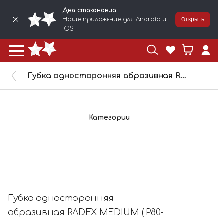
Два стахановца
Наше приложение для Android и
Открыть
IOS
Губка односторонняя абразивная RADEX MEDIUM ( P80-P100 ) 320180
Категории
Губка односторонняя
абразивная RADEX MEDIUM ( P80-