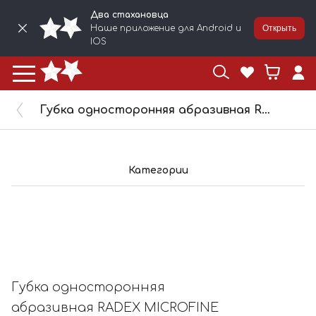
Два стахановца
Наше приложение для Android и
Открыть
IOS
Губка односторонняя абразивная RADEX MICROFINE 320800
Категории
Губка односторонняя
абразивная RADEX MICROFINE