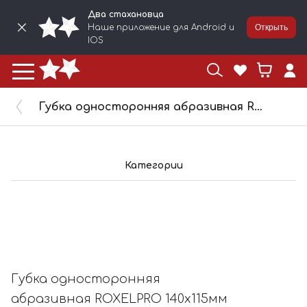
Два стахановца
Наше приложение для Android и
Открыть
IOS
Губка односторонняя абразивная ROXELPRO 140x115мм ULTRAFINE 159616
Категории
Губка односторонняя
абразивная ROXELPRO 140x115мм