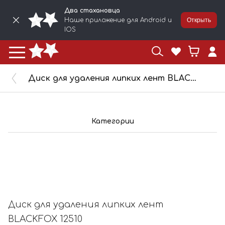
Два стахановца
Наше приложение для Android и
Открыть
IOS
Диск для удаления липких лент BLACKFOX 12510
Категории
Диск для удаления липких лент
BLACKFOX 12510