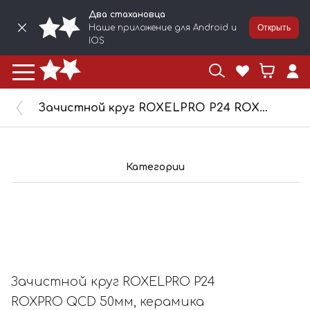
Два стахановца
Наше приложение для Android и
Открыть
IOS
Зачистной круг ROXELPRO Р24 ROXPRO QCD 50мм, керамика 113311
Категории
Зачистной круг ROXELPRO Р24
ROXPRO QCD 50мм, керамика