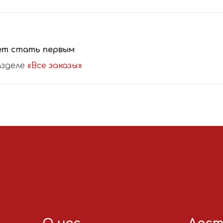
ет стать первым
азделе
«Все заказы»