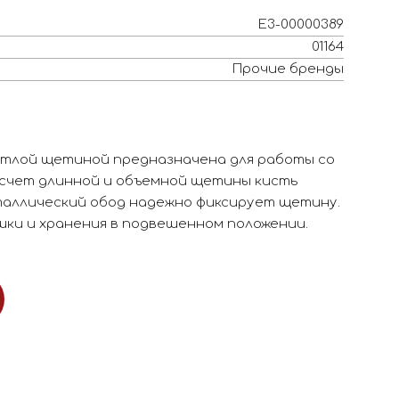
Е3-00000389
01164
Прочие бренды
етлой щетиной предназначена для работы со
 счет длинной и объемной щетины кисть
таллический обод надежно фиксирует щетину.
ки и хранения в подвешенном положении.