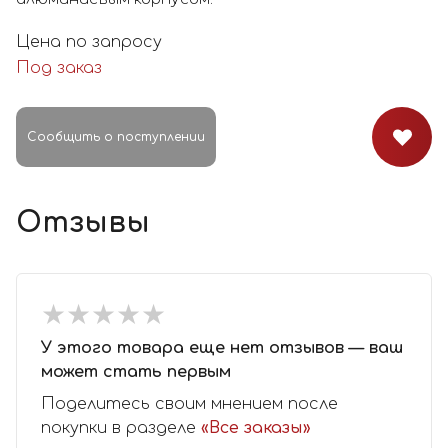
Цена по запросу
Под заказ
Сообщить о поступлении
Отзывы
★
★
★
★
★
★
★
★
★
★
У этого товара еще нет отзывов — ваш
может стать первым
Поделитесь своим мнением после
покупки в разделе
«Все заказы»