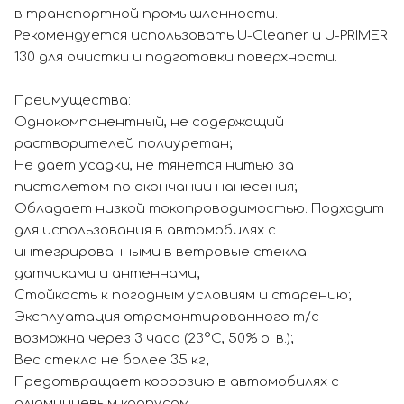
в транспортной промышленности.
Рекомендуется использовать U-Cleaner и U-PRIMER
130 для очистки и подготовки поверхности.
Преимущества:
Однокомпонентный, не содержащий
растворителей полиуретан;
Не дает усадки, не тянется нитью за
пистолетом по окончании нанесения;
Обладает низкой токопроводимостью. Подходит
для использования в автомобилях с
интегрированными в ветровые стекла
датчиками и антеннами;
Стойкость к погодным условиям и старению;
Эксплуатация отремонтированного т/с
возможна через 3 часа (23°C, 50% о. в.);
Вес стекла не более 35 кг;
Предотвращает коррозию в автомобилях с
алюминиевым корпусом.