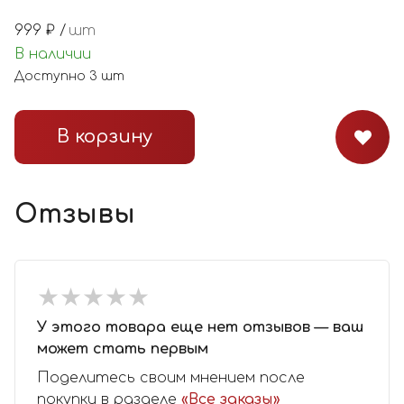
999
₽ /
шт
В наличии
Доступно
3
шт
В корзину
Отзывы
★
★
★
★
★
★
★
★
★
★
У этого товара еще нет отзывов — ваш
может стать первым
Поделитесь своим мнением после
покупки в разделе
«Все заказы»