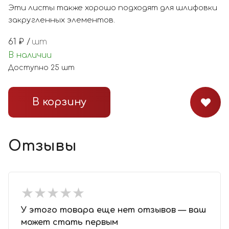
Эти листы также хорошо подходят для шлифовки
закругленных элементов.
61
₽ /
шт
В наличии
Доступно
25
шт
В корзину
Отзывы
★
★
★
★
★
★
★
★
★
★
У этого товара еще нет отзывов — ваш
может стать первым