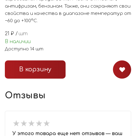
антифризам, бензинам. Также, они сохраняют свои
свойства и качества в диапазоне температур от
−60 до +100°С.
21
₽ /
шт
В наличии
Доступно
14
шт
В корзину
Отзывы
★
★
★
★
★
★
★
★
★
★
У этого товара еще нет отзывов — ваш