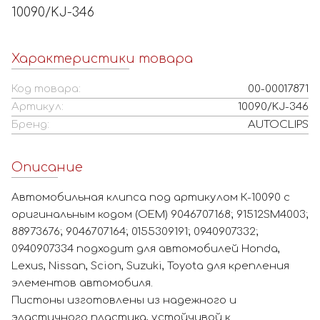
10090/KJ-346
Характеристики товара
Код товара:
00-00017871
Артикул:
10090/KJ-346
Бренд:
AUTOCLIPS
Описание
Автомобильная клипса под артикулом К-10090 с
оригинальным кодом (OEM) 9046707168; 91512SM4003;
88973676; 9046707164; 0155309191; 0940907332;
0940907334 подходит для автомобилей Honda,
Lexus, Nissan, Scion, Suzuki, Toyota для крепления
элементов автомобиля.
Пистоны изготовлены из надежного и
эластичного пластика, устойчивой к