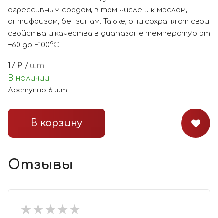
агрессивным средам, в том числе и к маслам,
антифризам, бензинам. Также, они сохраняют свои
свойства и качества в диапазоне температур от
−60 до +100°С.
17
₽ /
шт
В наличии
Доступно
6
шт
В корзину
Отзывы
★
★
★
★
★
★
★
★
★
★