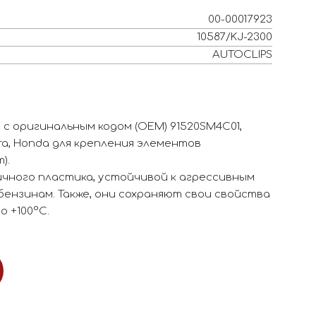
00-00017923
10587/KJ-2300
AUTOCLIPS
 с оригинальным кодом (OEM) 91520SM4C01,
a, Honda для крепления элементов
).
чного пластика, устойчивой к агрессивным
 бензинам. Также, они сохраняют свои свойства
о +100°С.