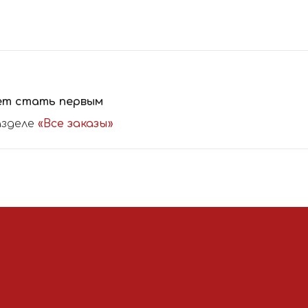
ет стать первым
азделе
«Все заказы»