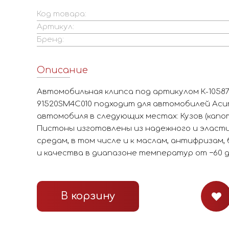
Код товара:
Артикул:
Бренд:
Описание
Автомобильная клипса под артикулом К-10587
91520SM4C010 подходит для автомобилей Acur
автомобиля в следующих местах: Кузов (капот
Пистоны изготовлены из надежного и эласти
средам, в том числе и к маслам, антифризам,
и качества в диапазоне температур от −60 д
В корзину