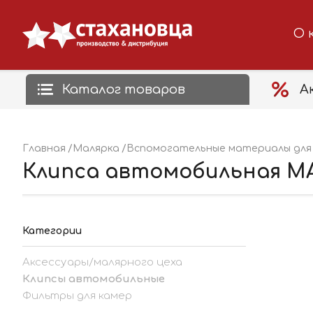
О 
Каталог товаров
А
Главная
Малярка
Вспомогательные материалы для 
Клипса автомобильная MA
Категории
Аксессуары/малярного цеха
Клипсы автомобильные
Фильтры для камер