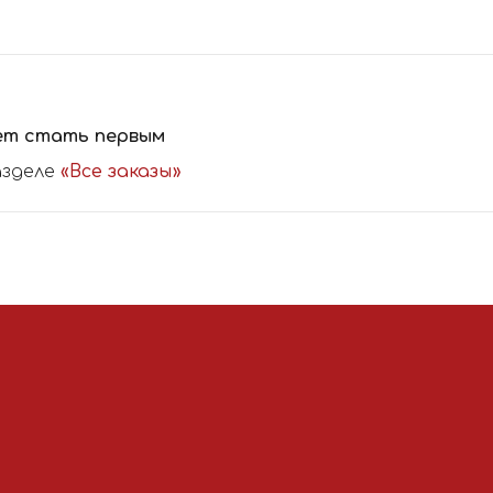
ет стать первым
азделе
«Все заказы»