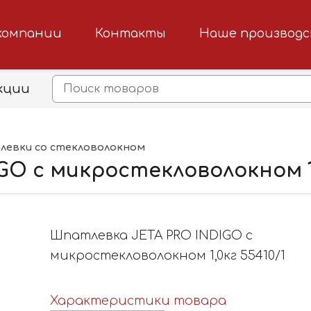
компании
Контакты
Наше производ
кции
евки со стекловолокном
O с микростекловолокном 1,
Шпатлевка JETA PRO INDIGO с
микростекловолокном 1,0кг 55410/1
Характеристики товара