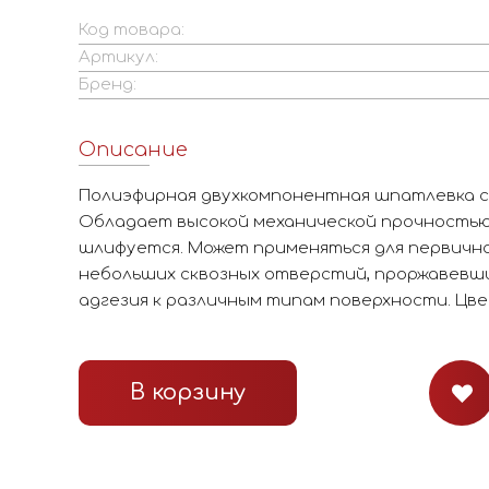
Код товара:
Артикул:
Бренд:
Описание
Полиэфирная двухкомпонентная шпатлевка с
Обладает высокой механической прочностью 
шлифуется. Может применяться для первичн
небольших сквозных отверстий, проржавевши
адгезия к различным типам поверхности. Цве
В корзину