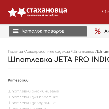
О 
Каталог товаров
А
Шпатл
Главная
Лакокрасочные изделия
Шпатлевки
Шпатлевка JETA PRO INDIG
Категории
Шпатлевки алюминиевые
Шпатлевки для пластика
Шпатлевки доводочные
Шпатлевки жидкие