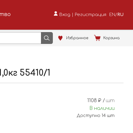
ство
Вход
|
Регистрация
EN
/
RU
Избранное
Корзина
0кг 55410/1
1108
₽ /
шт
В наличии
Доступно
14
шт