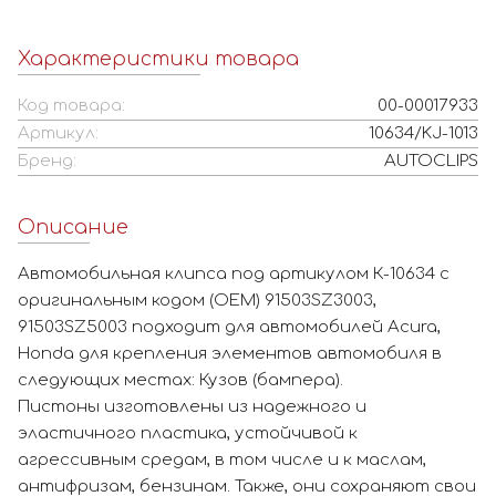
Характеристики товара
Код товара:
00-00017933
Артикул:
10634/KJ-1013
Бренд:
AUTOCLIPS
Описание
Автомобильная клипса под артикулом К-10634 с
оригинальным кодом (OEM) 91503SZ3003,
91503SZ5003 подходит для автомобилей Acura,
Honda для крепления элементов автомобиля в
следующих местах: Кузов (бампера).
Пистоны изготовлены из надежного и
эластичного пластика, устойчивой к
агрессивным средам, в том числе и к маслам,
антифризам, бензинам. Также, они сохраняют свои